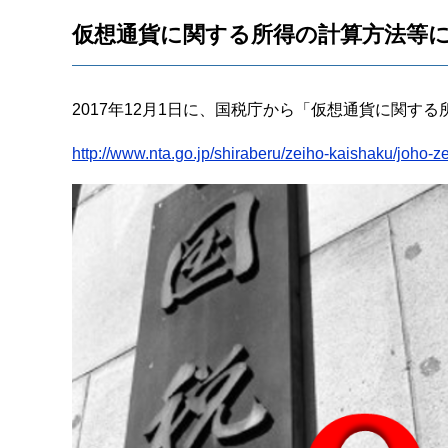
仮想通貨に関する所得の計算方法等
2017年12月1日に、国税庁から「仮想通貨に関
http://www.nta.go.jp/shiraberu/zeiho-kaishaku/joho-