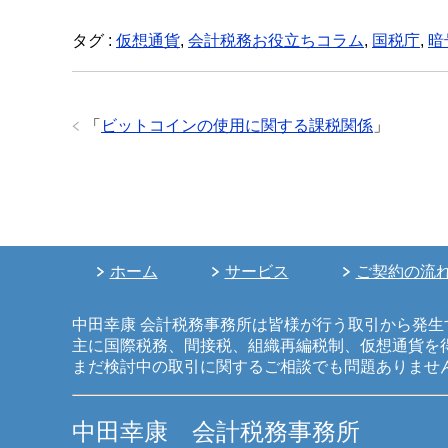
タグ :
仮想通貨
,
会計税務お役立ちコラム
,
国税庁
,
暗
「
ビットコインの使用に関する課税関係
」
ホーム
サービス
ご契約の流
中田幸康 会計税務事務所は皆様が行う取引から発
主に国際税務、間接税、組織再編税制、仮想通貨を
まだ検討中の取引に関するご相談でも問題ありませ
中田幸康 会計税務事務所