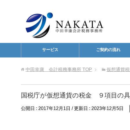
サービス
ご契約の流れ
中田幸康 会計税務事務所
TOP
仮想通貨税
国税庁が仮想通貨の税金 ９項目の
公開日 :
2017年12月1日
/ 更新日 :
2023年12月5日