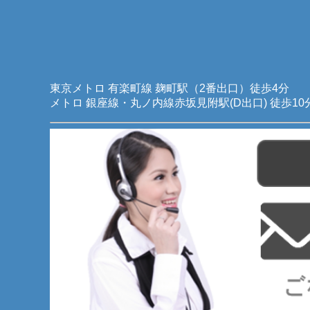
東京メトロ 有楽町線 麹町駅（2番出口）徒歩4分 
メトロ 銀座線・丸ノ内線赤坂見附駅(D出口) 徒歩10