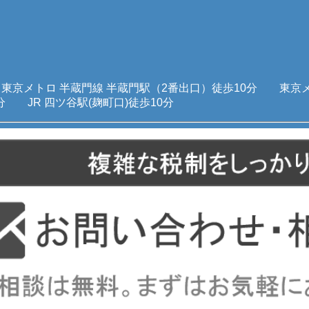
東京メトロ 半蔵門線 半蔵門駅（2番出口）徒歩10分 東京
分 JR 四ツ谷駅(麹町口)徒歩10分