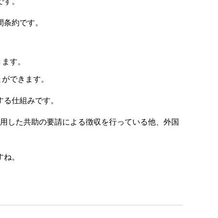
です。
間条約です。
きます。
とができます。
する仕組みです。
を適用した共助の要請による徴収を行っている他、外国
すね。