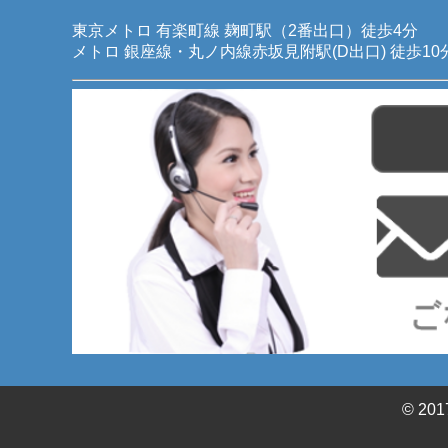
東京メトロ 有楽町線 麹町駅（2番出口）徒歩4分 
メトロ 銀座線・丸ノ内線赤坂見附駅(D出口) 徒歩10
© 201