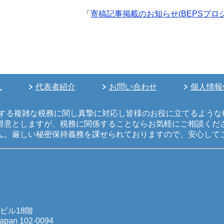
「
寄稿記事掲載のお知らせ(BEPSプ
れ
代表者紹介
お問い合わせ
個人情報
生する複雑な税務に関し真摯に対応し皆様のお役に立てるような
得意としますが、税務に関係することならお気軽にご相談くだ
ん。厳しい秘密保持義務を課せられておりますので、安心して
町ビル18階
 Japan 102-0094