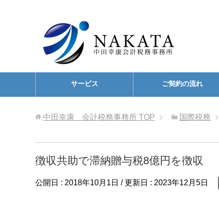
サービス
ご契約の流れ
中田幸康 会計税務事務所
TOP
国際税務
徴収共助で滞納贈与税8億円を徴収
公開日 :
2018年10月1日
/ 更新日 :
2023年12月5日