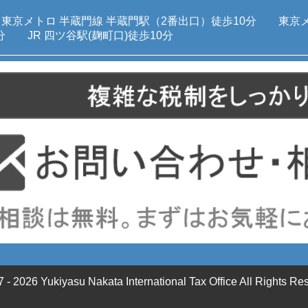
東京メトロ 半蔵門線 半蔵門駅（2番出口）徒歩10分 東京
分 JR 四ツ谷駅(麹町口)徒歩10分
7 - 2026
Yukiyasu Nakata International Tax Office All Rights Re